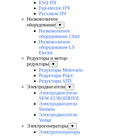
ESQ ПЧ
Fuji-electric ПЧ
Русэлком ПЧ
Низковольтное
оборудование
▼
Низковольтное
оборудование Chint
Низковольтное
оборудование LS
Electric
Редукторы и мотор-
редукторы
▼
Редукторы Motovario
Редукторы Pujol
Редукторы SITI
Электродвигатели
▼
Электродвигатели
SEW EURODRIVE
Электродвигатели
Siemens
Электродвигатели
Vemat
Электрогенераторы
▼
Электрогенераторы