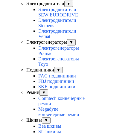
Электродвигатели
▼
Электродвигатели
SEW EURODRIVE
Электродвигатели
Siemens
Электродвигатели
Vemat
Электрогенераторы
▼
Электрогенераторы
Pramac
Электрогенераторы
Toyo
Подшипники
▼
FAG подшипники
FBJ подшипники
SKF подшипники
Ремни
▼
Contitech конвейерные
ремни
Megadyne
конвейерные ремни
Шкивы
▼
Bea шкивы
SIT шкивы